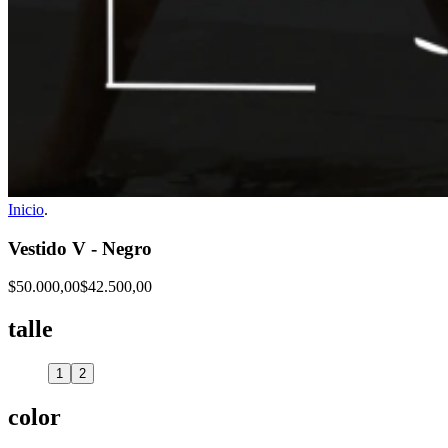
Inicio
.
Vestido V - Negro
$50.000,00
$42.500,00
talle
1
2
color